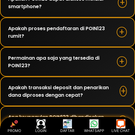
smartphone?
Ya. POIN123 telah dioptimalkan untuk perangkat
Apakah proses pendaftaran di POIN123
Android, iPhone, tablet, maupun desktop sehingga
rumit?
tetap nyaman digunakan kapan saja.
Tidak. Proses registrasi di POIN123 dibuat
Permainan apa saja yang tersedia di
sederhana sehingga akun dapat dibuat hanya
POIN123?
dalam beberapa langkah.
POIN123 menyediakan beragam pilihan slot online
Apakah transaksi deposit dan penarikan
populer dengan berbagai tema, fitur, dan variasi
dana diproses dengan cepat?
permainan yang dapat diakses melalui satu akun.
Ya. Seluruh transaksi di POIN123 diproses sesuai
Apa keunggulan POIN123 dibandingkan
antrean sistem dengan berbagai metode
platform lainnya?
pembayaran yang tersedia agar pengguna dapat
PROMO
LOGIN
DAFTAR
WHATSAPP
LIVE CHAT