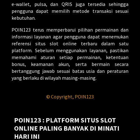
e-wallet, pulsa, dan QRIS juga tersedia sehingga
pengguna dapat memilih metode transaksi sesuai
kebutuhan.
POIN123 terus memperbarui pilihan permainan dan
informasi layanan agar pengguna dapat menemukan
referensi situs slot online terbaru dalam satu
platform. Sebelum menggunakan layanan, pastikan
memahami aturan setiap permainan, ketentuan
bonus, keamanan akun, serta bermain secara
bertanggung jawab sesuai batas usia dan peraturan
yang berlaku di wilayah masing-masing.
© Copyright, POIN123
POIN123 : PLATFORM SITUS SLOT
ONLINE PALING BANYAK DI MINATI
HARI INI